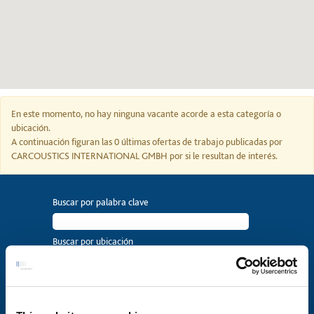
mapa
con
opción
de
búsqueda.
En este momento, no hay ninguna vacante acorde a esta categoría o
ubicación.
A continuación figuran las 0 últimas ofertas de trabajo publicadas por
CARCOUSTICS INTERNATIONAL GMBH por si le resultan de interés.
Buscar por palabra clave
Buscar por ubicación
Mostrar más opciones