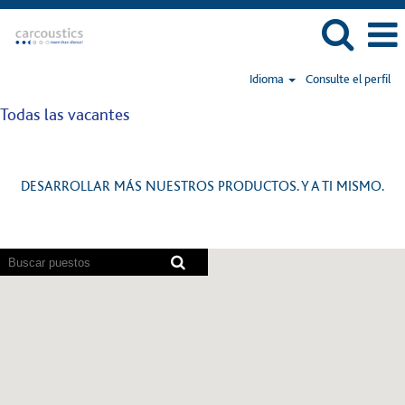
Idioma
Consulte el perfil
Todas las vacantes
DESARROLLAR MÁS NUESTROS PRODUCTOS. Y A TI MISMO.
Los
lectores
de
pantalla
no
pueden
leer
el
siguiente